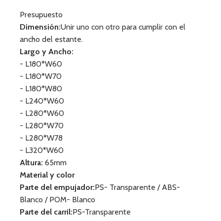
Presupuesto
Dimensión:
Unir uno con otro para cumplir con el
ancho del estante.
Largo y Ancho:
- L180*W60
- L180*W70
- L180*W80
- L240*W60
- L280*W60
- L280*W70
- L280*W78
- L320*W60
Altura:
65mm
Material y color
Parte del empujador:
PS- Transparente / ABS-
Blanco / POM- Blanco
Parte del carril:
PS-Transparente