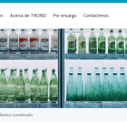
ón
Acerca de TROND
Por encargo
Contáctenos
plástico combinado