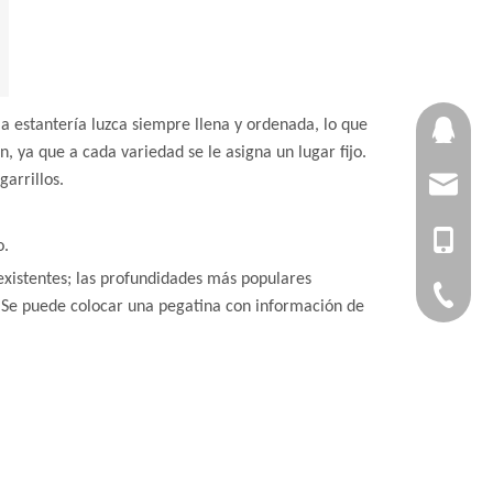
la estantería luzca siempre llena y ordenada, lo que
2464073
, ya que a cada variedad se le asigna un lugar fijo.
arrillos.
yvonne@
+86-1382
o.
 existentes; las profundidades más populares
+86-20-8
e. Se puede colocar una pegatina con información de