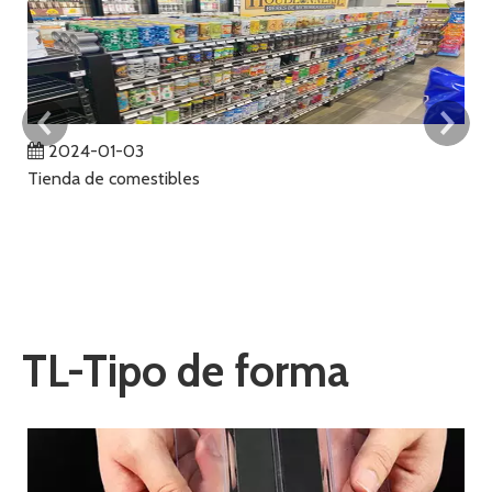
2024-01-03
Tienda de comestibles
Ga
La
p
ub
qu
no
cl
TL-Tipo de forma
co