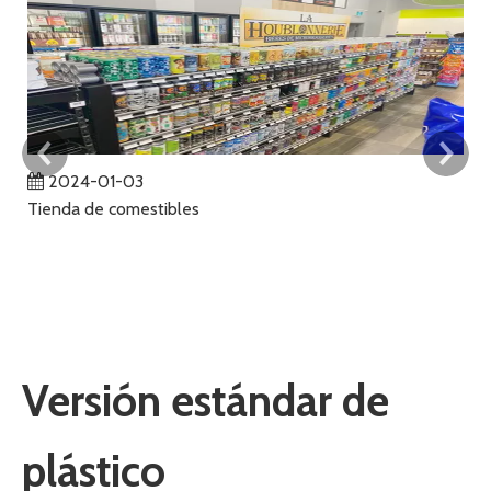
2024-01-03
Tienda de comestibles
Ga
La
p
ub
qu
no
cl
Versión estándar de
co
plástico