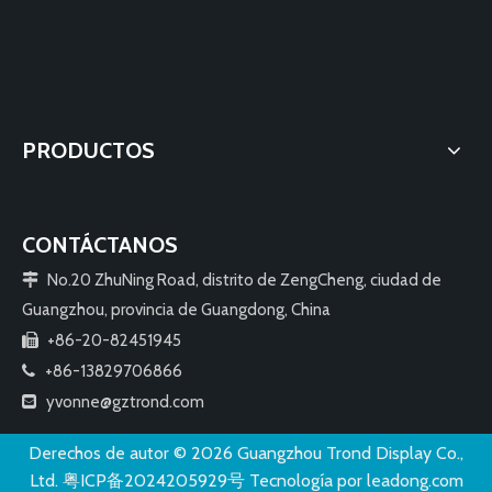
PRODUCTOS
CONTÁCTANOS
No.20 ZhuNing Road, distrito de ZengCheng, ciudad de

Guangzhou, provincia de Guangdong, China
+86-20-82451945

+86-13829706866

yvonne@gztrond.com

Derechos de autor ©️
2026
Guangzhou Trond Display Co.,
Ltd.
粤ICP备2024205929号
Tecnología por
leadong.com