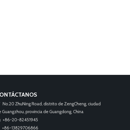
ONTÁCTANOS
No.20 ZhuNing Road, distrito de ZengCheng, ciudad

e Guangzhou, provincia de Guangdong, China
+86-20-82451945

+86-13829706866