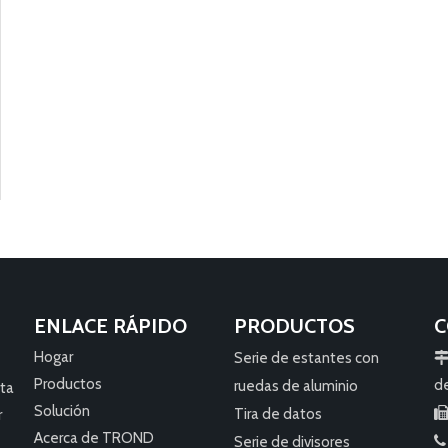
ENLACE RÁPIDO
PRODUCTOS
C
Hogar
Serie de estantes con
Productos
d
ruedas de aluminio
sta
Solución
Tira de datos
r
Acerca de TROND
Serie de divisores
