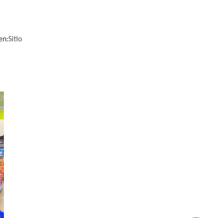
en:
Sitio