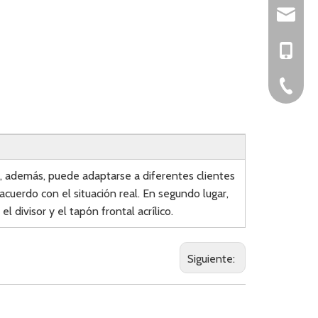
yvonne@
+86-1382
+86-20-8
a, además, puede adaptarse a diferentes clientes
 acuerdo con el situación real. En segundo lugar,
 divisor y el tapón frontal acrílico.
Siguiente: