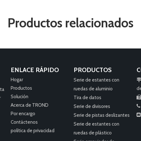
Productos relacionados
ENLACE RÁPIDO
PRODUCTOS
C
Hogar
Serie de estantes con
Productos
d
ruedas de aluminio
sta
Solución
Tira de datos
r
Acerca de TROND
Serie de divisores

Por encargo
Serie de pistas deslizantes

Contáctenos
Serie de estantes con
política de privacidad
ruedas de plástico