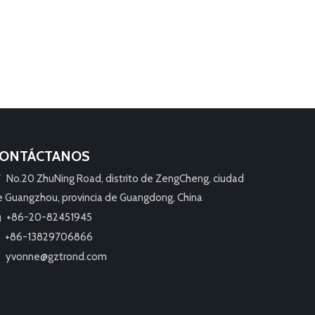
ONTÁCTANOS
No.20 ZhuNing Road, distrito de ZengCheng, ciudad

e Guangzhou, provincia de Guangdong, China
+86-20-82451945

+86-13829706866
yvonne@gztrond.com