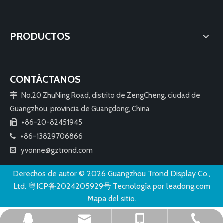
PRODUCTOS
CONTÁCTANOS
No.20 ZhuNing Road, distrito de ZengCheng, ciudad de

Guangzhou, provincia de Guangdong, China
+86-20-82451945

+86-13829706866

yvonne@gztrond.com

Derechos de autor ©️
2026
Guangzhou Trond Display Co.,
Ltd.
粤ICP备2024205929号
Tecnología por
leadong.com
Mapa del sitio.
yvonne@gztrond.com
+86-13829706866
+86-20-82451945
24640730