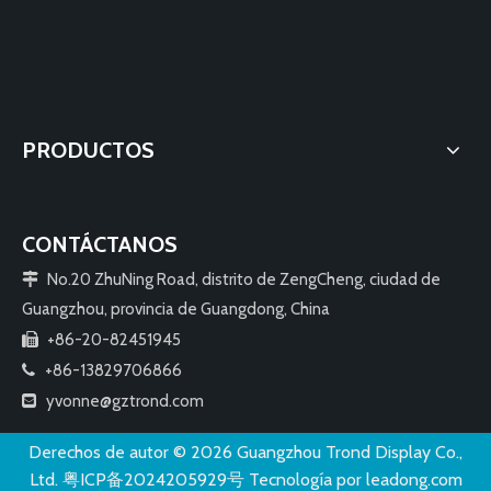
PRODUCTOS
CONTÁCTANOS
No.20 ZhuNing Road, distrito de ZengCheng, ciudad de

Guangzhou, provincia de Guangdong, China
+86-20-82451945

+86-13829706866

yvonne@gztrond.com

Derechos de autor ©️
2026
Guangzhou Trond Display Co.,
Ltd.
粤ICP备2024205929号
Tecnología por
leadong.com