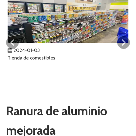
2024-01-03
Tienda de comestibles
Ga
La
p
ub
qu
no
cl
Ranura de aluminio
co
mejorada